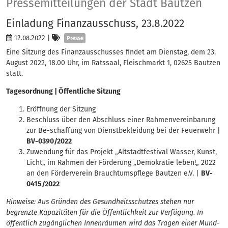
Presse
Pressemitteilungen der Stadt Bautzen
Einladung Finanzausschuss, 23.8.2022
Kategorien
12.08.2022
|
Presse
Eine Sitzung des Finanzausschusses findet am Dienstag, dem 23.
August 2022, 18.00 Uhr, im Ratssaal, Fleischmarkt 1, 02625 Bautzen
statt.
Tagesordnung | Öffentliche Sitzung
Eröffnung der Sitzung
Beschluss über den Abschluss einer Rahmenvereinbarung
zur Be-schaffung von Dienstbekleidung bei der Feuerwehr |
BV-0390/2022
Zuwendung für das Projekt „Altstadtfestival Wasser, Kunst,
Licht„ im Rahmen der Förderung „Demokratie leben!„ 2022
an den Förderverein Brauchtumspflege Bautzen e.V. |
BV-
0415/2022
Hinweise: Aus Gründen des Gesundheitsschutzes stehen nur
begrenzte Kapazitäten für die Öffentlichkeit zur Verfügung. In
öffentlich zugänglichen Innenräumen wird das Tragen einer Mund-