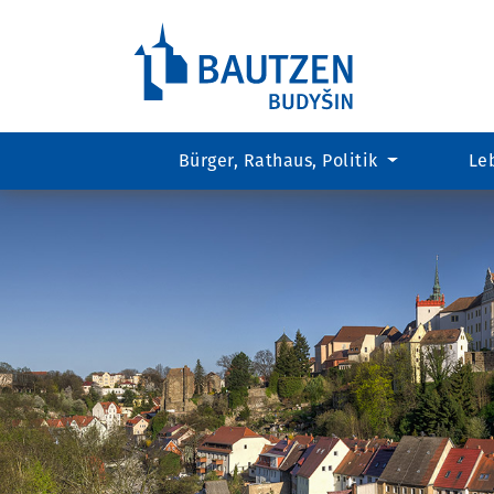
Bürger, Rathaus, Politik
Le
Hauptregion
der
Seite
anspringen