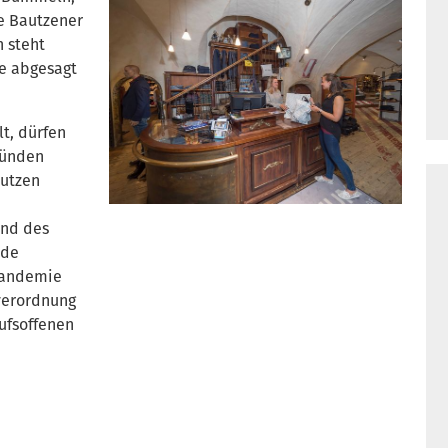
e Bautzener
 steht
ge abgesagt
t, dürfen
ründen
autzen
d
und des
ide
Pandemie
sverordnung
ufsoffenen