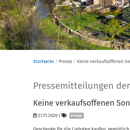
Startseite
Presse
Keine verkaufsoffenen S
Presse
Pressemitteilungen der
Keine verkaufsoffenen Son
Kategorien
27.11.2020
|
Presse
Geschenke für die Liebsten kaufen, gemütlic