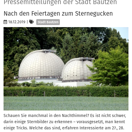
Presse
Pressemitteilungen der Stadt Bautzen
Nach den Feiertagen zum Sternegucken
Kategorien
18.12.2019
|
Stadt Bautzen
Schauen Sie manchmal in den Nachthimmel? Es ist nicht schwer,
darin einige Sternbilder zu erkennen – vorausgesetzt, man kennt
einige Tricks. Welche das sind, erfahren Interessierte am 27., 28.