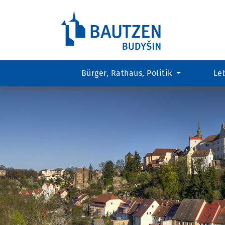
Bürger, Rathaus, Politik
Le
Hauptregion
der
Seite
anspringen