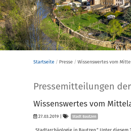
Startseite
Presse
Wissenswertes vom Mitte
Presse
Pressemitteilungen der
Wissenswertes vom Mittel
Kategorien
27.03.2019
|
Stadt Bautzen
„Stadtarchäologie in Bautzen.“ Unter diesem T