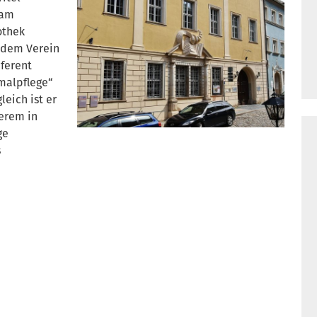
 am
othek
 dem Verein
eferent
kmalpflege“
eich ist er
derem in
ge
s