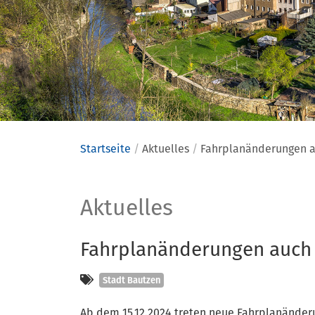
Startseite
Aktuelles
Fahrplanänderungen a
Aktuelles
Aktuelles
Fahrplanänderungen auch 
Kategorien
Stadt Bautzen
Ab dem 15.12.2024 treten neue Fahrplanände