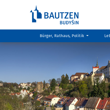
Bürger, Rathaus, Politik
Le
Hauptregion
der
Seite
anspringen