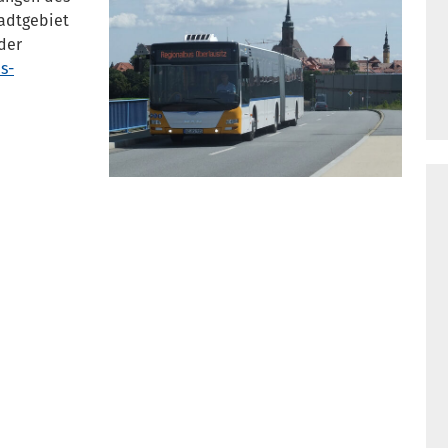
adtgebiet
 der
s-
n