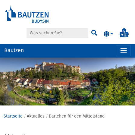
Suche
Inf
Suchen
Bautzen
Hauptregion
der
Seite
anspringen
Startseite
Aktuelles
Darlehen für den Mittelstand