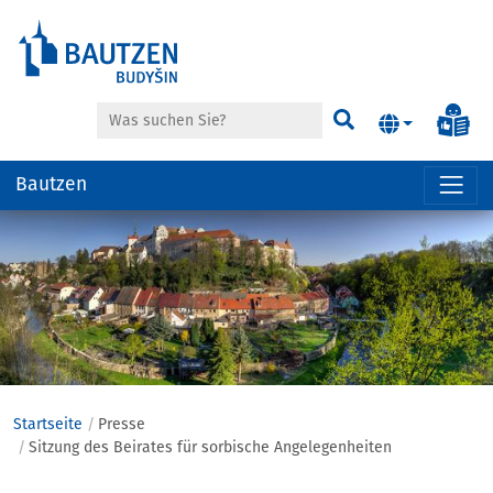
Suche
Inf
Suchen
Bautzen
Hauptregion
der
Seite
anspringen
Startseite
Presse
Sitzung des Beirates für sorbische Angelegenheiten