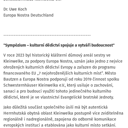
Dr. Uwe Koch
Europa Nostra Deutschland
---------------------------------------------------
"Sympózium – kulturní dědictví spojuje a vytváří budoucnost"
V roce 2023 byl historický klášterní důmový areál sestry ve
Kleinwelke, za podpory Europa Nostra, uznán jako jedno z nejvíce
ohrožených kulturních dědictví Evropy a zařazen do programu
financovaného EU „7 nejohroženějších kulturních míst“. Město
Bautzen a Europa Nostra podporují od roku 2019 činnost spolku
Schwesternhäuser Kleinwelka e.V., který usiluje o zachování,
sanaci a pro budoucí využití tohoto jedinečného kulturního
dědictví, které je ve vlastnictví Evangelické bratrské Jednoty.
Jako důležitá součást společného úsilí má být autentická
Herrnhutská obytná oblast Kleinwelka postupně více zviditelněna
regionálně i nadregionálně, zapojena do odborné komunikace
evropských institucí a etablována jako kulturní místo setkání.