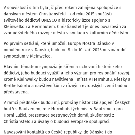
V souvislosti s tím byla již před rokem zahájena spolupráce s
dánským městem Christiansfeld – od roku 2015 součástí
světového dědictví UNESCO a historicky úzce spojeno s
Kleinwelkou a Herrnhutem. Christiansfeld je dnes považován za
vzor udržitelného rozvoje města v souladu s kulturním dědictvím.
Po prvním setkání, které umožnil Europa Nostra Dánsko v
minulém roce v Dánsku, bude od 8. do 10. září 2025 mezinárodní
sympozium v Kleinwelce.
Hlavním tématem sympozia je šíření a uchování historického
dědictví, jeho budoucí využití a jeho význam pro regionální rozvoj.
Kromě Kleinwelky budou navštívena i místa v Herrnhutu, Niesky a
Berthelsdorfu a návštěvníkům z různých evropských zemí budou
představena.
V rámci přednášek budou mj. probrány historické spojení Českých
bratří s Bautzenem, role Herrnhutských míst v Bautzenu a pro
Horní Lužici, prezentace sestrynových domů, zkušenosti z
Christiansfeldu a úvahy o budoucí evropské spolupráci.
Navazování kontaktů do České republiky, do Dánska i do