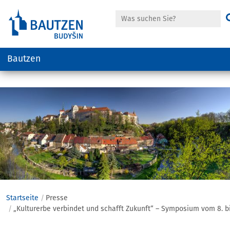
Suche
Bautzen
Hauptregion
der
Seite
anspringen
Startseite
Presse
„Kulturerbe verbindet und schafft Zukunft“ – Symposium vom 8. b