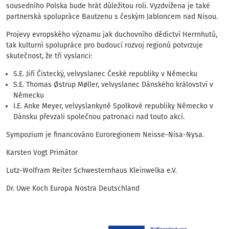
sousedního Polska bude hrát důležitou roli. Vyzdvižena je také
partnerská spolupráce Bautzenu s českým Jabloncem nad Nisou.
Projevy evropského významu jak duchovního dědictví Herrnhutů,
tak kulturní spolupráce pro budoucí rozvoj regionů potvrzuje
skutečnost, že tři vyslanci:
S.E. Jiří Čistecký, velvyslanec České republiky v Německu
S.E. Thomas Østrup Møller, velvyslanec Dánského království v
Německu
I.E. Anke Meyer, velvyslankyně Spolkové republiky Německo v
Dánsku převzali společnou patronaci nad touto akcí.
Sympozium je financováno Euroregionem Neisse-Nisa-Nysa.
Karsten Vogt Primátor
Lutz-Wolfram Reiter Schwesternhaus Kleinwelka e.V.
Dr. Uwe Koch Europa Nostra Deutschland