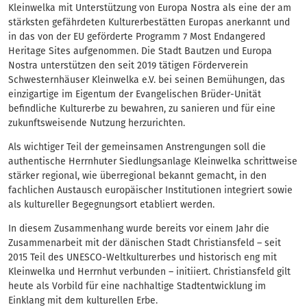
Kleinwelka mit Unterstützung von Europa Nostra als eine der am
stärksten gefährdeten Kulturerbestätten Europas anerkannt und
in das von der EU geförderte Programm 7 Most Endangered
Heritage Sites aufgenommen. Die Stadt Bautzen und Europa
Nostra unterstützen den seit 2019 tätigen Förderverein
Schwesternhäuser Kleinwelka e.V. bei seinen Bemühungen, das
einzigartige im Eigentum der Evangelischen Brüder-Unität
befindliche Kulturerbe zu bewahren, zu sanieren und für eine
zukunftsweisende Nutzung herzurichten.
Als wichtiger Teil der gemeinsamen Anstrengungen soll die
authentische Herrnhuter Siedlungsanlage Kleinwelka schrittweise
stärker regional, wie überregional bekannt gemacht, in den
fachlichen Austausch europäischer Institutionen integriert sowie
als kultureller Begegnungsort etabliert werden.
In diesem Zusammenhang wurde bereits vor einem Jahr die
Zusammenarbeit mit der dänischen Stadt Christiansfeld – seit
2015 Teil des UNESCO-Weltkulturerbes und historisch eng mit
Kleinwelka und Herrnhut verbunden – initiiert. Christiansfeld gilt
heute als Vorbild für eine nachhaltige Stadtentwicklung im
Einklang mit dem kulturellen Erbe.