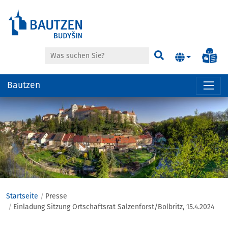
Suche
Inf
Suchen
Bautzen
Hauptregion
der
Seite
anspringen
Startseite
Presse
Einladung Sitzung Ortschaftsrat Salzenforst/Bolbritz, 15.4.2024