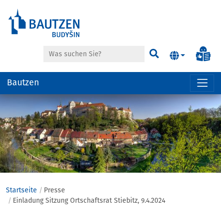
Suche
Inf
Suchen
Bautzen
Hauptregion
der
Seite
anspringen
Startseite
Presse
Einladung Sitzung Ortschaftsrat Stiebitz, 9.4.2024