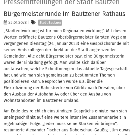
Presse
Pressemitteilungen der Stadt Bautzen
Bürgermeisterrunde im Bautzener Rathaus
Kategorien
25.01.2023
|
Stadt Bautzen
„Stadtentwicklung ist für mich Regionalentwicklung“. Mit diesen
Worten eröffnete Bautzens Oberbürgermeister Karsten Vogt am
vergangenen Dienstag (24. Januar 2023) eine Gesprächsrunde mit
seinen Amtskollegen der direkt an die Stadt angrenzenden
Gemeinden. Alle acht Bürgermeister bzw. eine Bürgermeisterin
waren der Einladung gefolgt. Man wollte sich darüber
austauschen, welche Schnittmengen das aktuelle Tagesgeschäft
hat und wie man sich gemeinsam zu bestimmten Themen
positionieren kann. Gesprochen wurde u.a. über die
Elektrifizierung der Bahnstrecke von Görlitz nach Dresden, über
den Ausbau der Autobahn A4 oder über den Ausbau von
Wohnstandorten im Bautzener Umland.
Am Ende des reichlich einstündigen Gesprächs einigte man sich
uneingeschränkt auf eine weitere intensive Zusammenarbeit in
regelmäßiger Folge. „Jeder muss seine Stärken einbringen“,
resümierte Alexander Fischer aus Doberschau-Gaußig. „Um etwas