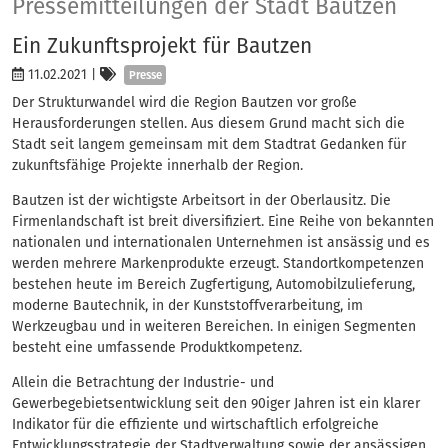
Presse
Pressemitteilungen der Stadt Bautzen
Ein Zukunftsprojekt für Bautzen
Kategorien
11.02.2021
|
Presse
Der Strukturwandel wird die Region Bautzen vor große
Herausforderungen stellen. Aus diesem Grund macht sich die
Stadt seit langem gemeinsam mit dem Stadtrat Gedanken für
zukunftsfähige Projekte innerhalb der Region.
Bautzen ist der wichtigste Arbeitsort in der Oberlausitz. Die
Firmenlandschaft ist breit diversifiziert. Eine Reihe von bekannten
nationalen und internationalen Unternehmen ist ansässig und es
werden mehrere Markenprodukte erzeugt. Standortkompetenzen
bestehen heute im Bereich Zugfertigung, Automobilzulieferung,
moderne Bautechnik, in der Kunststoffverarbeitung, im
Werkzeugbau und in weiteren Bereichen. In einigen Segmenten
besteht eine umfassende Produktkompetenz.
Allein die Betrachtung der Industrie- und
Gewerbegebietsentwicklung seit den 90iger Jahren ist ein klarer
Indikator für die effiziente und wirtschaftlich erfolgreiche
Entwicklungsstrategie der Stadtverwaltung sowie der ansässigen