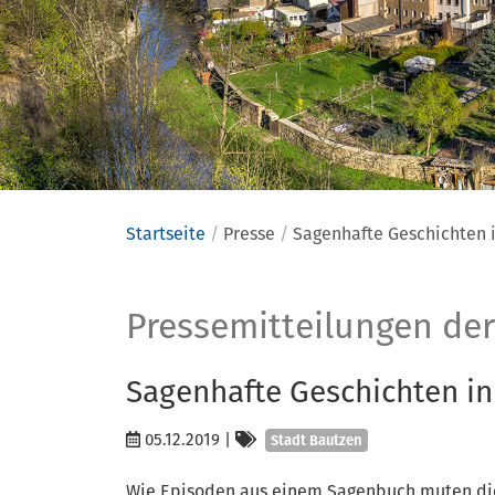
Startseite
Presse
Sagenhafte Geschichten 
Presse
Pressemitteilungen der
Sagenhafte Geschichten in
Kategorien
05.12.2019
|
Stadt Bautzen
Wie Episoden aus einem Sagenbuch muten di