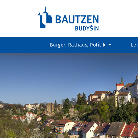
Bürger, Rathaus, Politik
Le
Hauptregion
der
Seite
anspringen