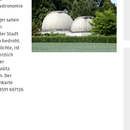
astronomie
ger sahen
n
der Stadt
h bedroht.
chte, ist
rzlich
er
sitz.
n. Der
enkarte
3591 607126