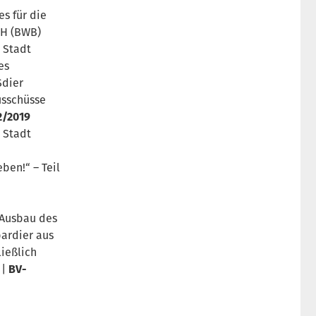
s für die
bH (BWB)
 Stadt
es
Sdier
usschüsse
2/2019
 Stadt
ben!“ – Teil
 Ausbau des
ardier aus
ießlich
 |
BV-