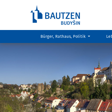
Bürger, Rathaus, Politik
Le
Hauptregion
der
Seite
anspringen