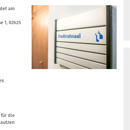
ndet am
e 1, 02625
es
für die
Bautzen