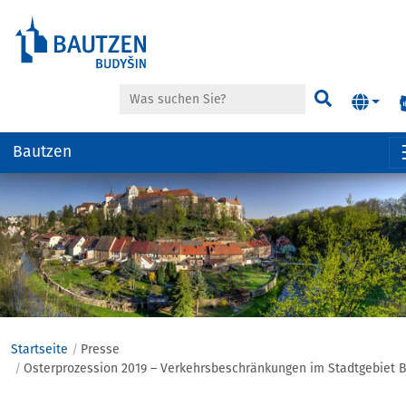
Suche
Suchen
Bautzen
Hauptregion
der
Seite
anspringen
Startseite
Presse
Osterprozession 2019 – Verkehrsbeschränkungen im Stadtgebiet 