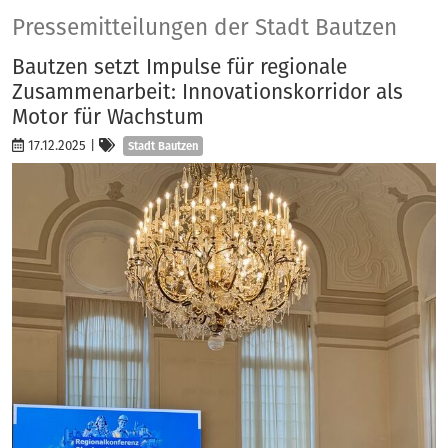
Presse
Pressemitteilungen der Stadt Bautzen
Bautzen setzt Impulse für regionale
Zusammenarbeit: Innovationskorridor als
Motor für Wachstum
Kategorien
17.12.2025
|
Stadt Bautzen