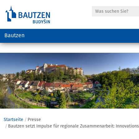
Suche
Bautzen
Hauptregion
der
Seite
anspringen
Startseite
Presse
Bautzen setzt Impulse für regionale Zusammenarbeit: Innovations