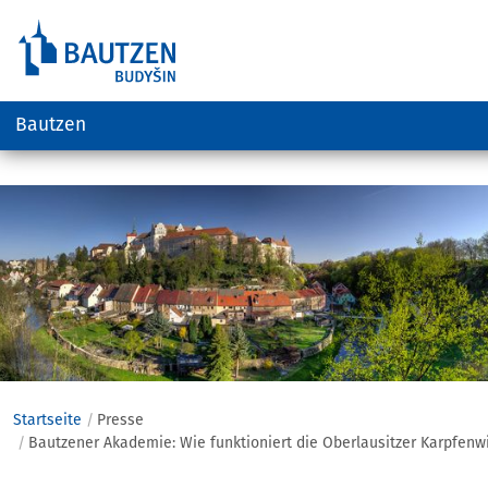
Bautzen
Hauptregion
der
Seite
anspringen
Startseite
Presse
Bautzener Akademie: Wie funktioniert die Oberlausitzer Karpfenwi