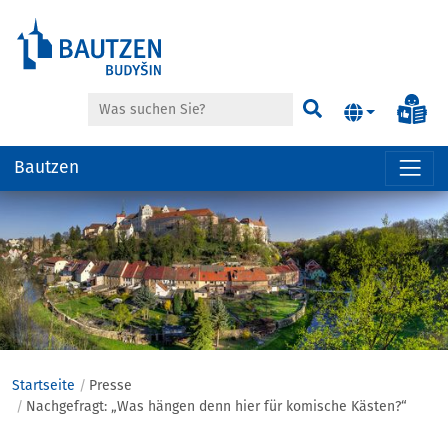
Suche
Inf
Suchen
Bautzen
Hauptregion
der
Seite
anspringen
Startseite
Presse
Nachgefragt: „Was hängen denn hier für komische Kästen?“