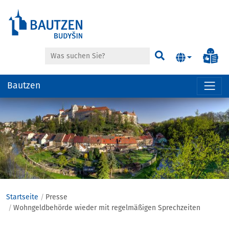
Suche
Inf
Suchen
Bautzen
Hauptregion
der
Seite
anspringen
Startseite
Presse
Wohngeldbehörde wieder mit regelmäßigen Sprechzeiten