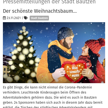
Presse
Pressemitteilungen der Stadt Bautzen
Der schönste Weihnachtsbaum…
Kategorien
23.11.2021
|
Stadt Bautzen
Es gibt Dinge, die kann nicht einmal die Corona-Pandemie
verhindern. Leuchtende Kinderaugen beim Öffnen des
Adventskalenders gehören dazu. Die wird es auch in Bautzen
geben. 24 Sponsoren haben sich auch in diesem Jahr dazu bereit
erklärt, die Türchen des städtischen Adventskalenders mit