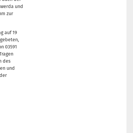
swerda und
ihm zur
ag auf 19
 gebeten,
on 03591
Tragen
n des
nen und
der