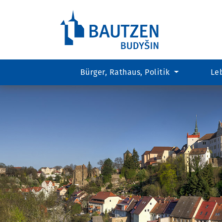
Bürger, Rathaus, Politik
Le
Hauptregion
der
Seite
anspringen