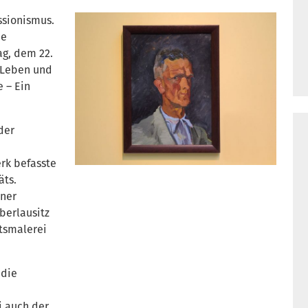
ssionismus.
ie
ag, dem 22.
 Leben und
e – Ein
der
rk befasste
äts.
iner
berlausitz
ftsmalerei
 die
i auch der