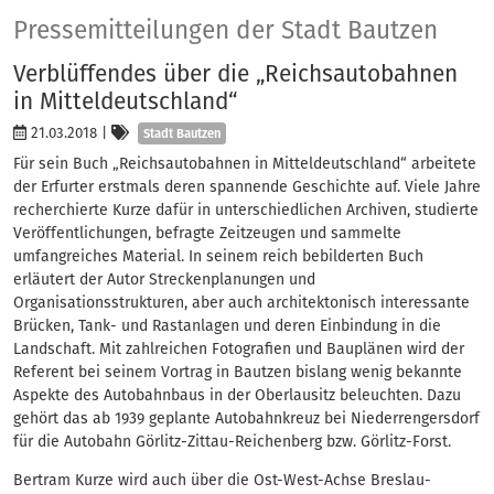
Presse
Pressemitteilungen der Stadt Bautzen
Verblüffendes über die „Reichsautobahnen
in Mitteldeutschland“
Kategorien
21.03.2018
|
Stadt Bautzen
Für sein Buch „Reichsautobahnen in Mitteldeutschland“ arbeitete
der Erfurter erstmals deren spannende Geschichte auf. Viele Jahre
recherchierte Kurze dafür in unterschiedlichen Archiven, studierte
Veröffentlichungen, befragte Zeitzeugen und sammelte
umfangreiches Material. In seinem reich bebilderten Buch
erläutert der Autor Streckenplanungen und
Organisationsstrukturen, aber auch architektonisch interessante
Brücken, Tank- und Rastanlagen und deren Einbindung in die
Landschaft. Mit zahlreichen Fotografien und Bauplänen wird der
Referent bei seinem Vortrag in Bautzen bislang wenig bekannte
Aspekte des Autobahnbaus in der Oberlausitz beleuchten. Dazu
gehört das ab 1939 geplante Autobahnkreuz bei Niederrengersdorf
für die Autobahn Görlitz-Zittau-Reichenberg bzw. Görlitz-Forst.
Bertram Kurze wird auch über die Ost-West-Achse Breslau-