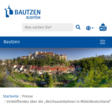
Suche
Inf
Suchen
Bautzen
Hauptregion
der
Seite
anspringen
Startseite
Presse
Verblüffendes über die „Reichsautobahnen in Mitteldeutschland“