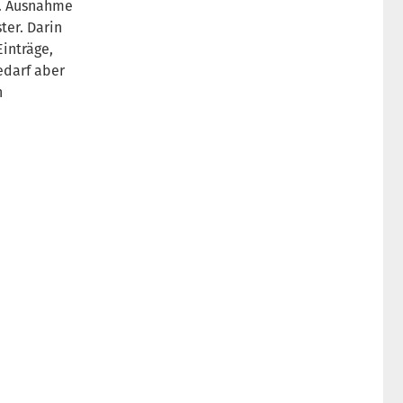
n. Ausnahme
ter. Darin
inträge,
edarf aber
n