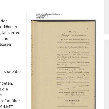
 der
rt können
italisierter
h die
lossen
r sowie die
ndeten.
r die
n
sofort über
UCH.NET