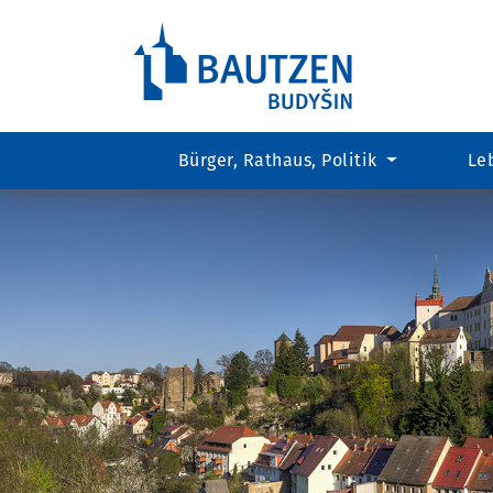
Bürger, Rathaus, Politik
Le
Hauptregion
der
Seite
anspringen