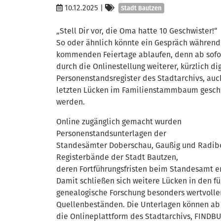
Kategorien
10.12.2025
|
Stadt Bautzen
„Stell Dir vor, die Oma hatte 10 Geschwister!“
So oder ähnlich könnte ein Gespräch während
kommenden Feiertage ablaufen, denn ab sofo
durch die Onlinestellung weiterer, kürzlich dig
Personenstandsregister des Stadtarchivs, auc
letzten Lücken im Familienstammbaum gesch
werden.
Online zugänglich gemacht wurden
Personenstandsunterlagen der
Standesämter Doberschau, Gaußig und Radibo
Registerbände der Stadt Bautzen,
deren Fortführungsfristen beim Standesamt e
Damit schließen sich weitere Lücken in den fü
genealogische Forschung besonders wertvolle
Quellenbeständen. Die Unterlagen können ab 
die Onlineplattform des Stadtarchivs, FINDB