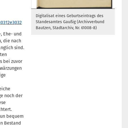
Digitalisat eines Geburtseintrags des
Standesamtes Gaußig (Archivverbund
30312e3032
Bautzen, Stadtarchiv, Nr. 61008-8)
-, Ehe- und
, die nach
nglich sind.
zten
s bei zuvor
chwärzungen
ige
eiche
ge noch der
ese
htert.
 nun bequem
en Bestand