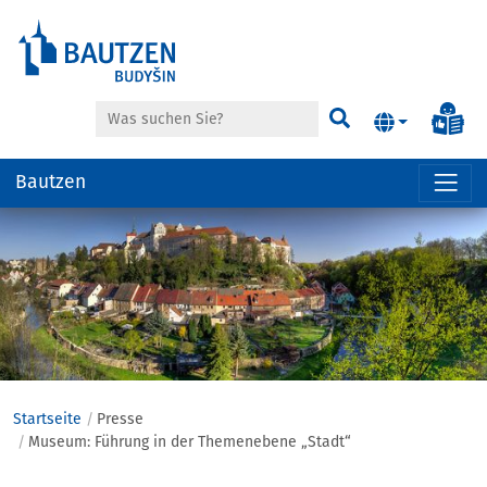
Suche
Inf
Suchen
Bautzen
Hauptregion
der
Seite
anspringen
Startseite
Presse
Museum: Führung in der Themenebene „Stadt“