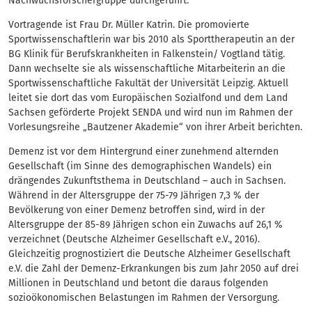
Nachwuchsforschergruppe durchgeführt.
Vortragende ist Frau Dr. Müller Katrin. Die promovierte
Sportwissenschaftlerin war bis 2010 als Sporttherapeutin an der
BG Klinik für Berufskrankheiten in Falkenstein/ Vogtland tätig.
Dann wechselte sie als wissenschaftliche Mitarbeiterin an die
Sportwissenschaftliche Fakultät der Universität Leipzig. Aktuell
leitet sie dort das vom Europäischen Sozialfond und dem Land
Sachsen geförderte Projekt SENDA und wird nun im Rahmen der
Vorlesungsreihe „Bautzener Akademie“ von ihrer Arbeit berichten.
Demenz ist vor dem Hintergrund einer zunehmend alternden
Gesellschaft (im Sinne des demographischen Wandels) ein
drängendes Zukunftsthema in Deutschland – auch in Sachsen.
Während in der Altersgruppe der 75-79 Jährigen 7,3 % der
Bevölkerung von einer Demenz betroffen sind, wird in der
Altersgruppe der 85-89 Jährigen schon ein Zuwachs auf 26,1 %
verzeichnet (Deutsche Alzheimer Gesellschaft e.V., 2016).
Gleichzeitig prognostiziert die Deutsche Alzheimer Gesellschaft
e.V. die Zahl der Demenz-Erkrankungen bis zum Jahr 2050 auf drei
Millionen in Deutschland und betont die daraus folgenden
sozioökonomischen Belastungen im Rahmen der Versorgung.