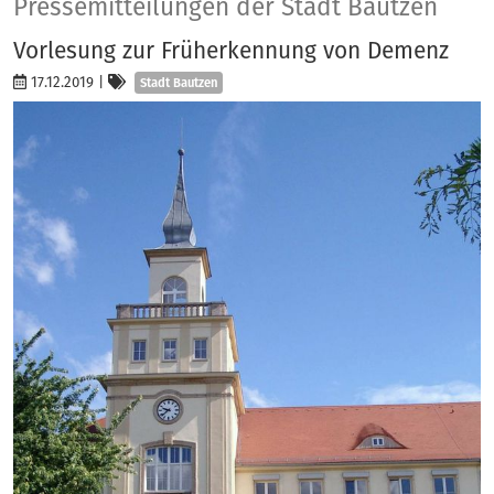
Presse
Pressemitteilungen der Stadt Bautzen
Vorlesung zur Früherkennung von Demenz
Kategorien
17.12.2019
|
Stadt Bautzen