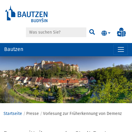
Suche
Inf
Suchen
Bautzen
Hauptregion
der
Seite
anspringen
Startseite
Presse
Vorlesung zur Früherkennung von Demenz