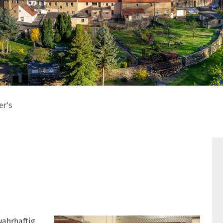
er‘s
wahrhaftig