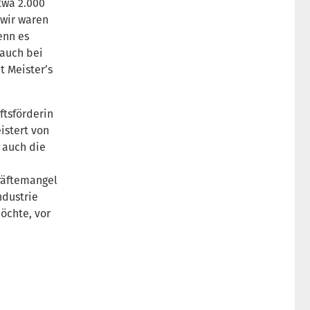
twa 2.000
 wir waren
enn es
 auch bei
 Meister’s
ftsförderin
istert von
 auch die
kräftemangel
ndustrie
möchte, vor