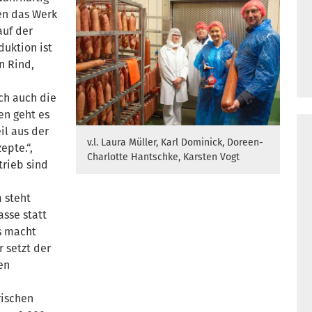
en das Werk
auf der
duktion ist
n Rind,
ch auch die
en geht es
il aus der
v.l. Laura Müller, Karl Dominick, Doreen-
epte.“,
Charlotte Hantschke, Karsten Vogt
trieb sind
 steht
asse statt
s macht
 setzt der
en
rischen