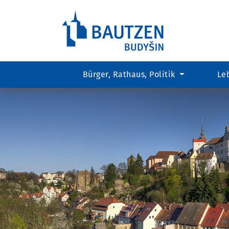
Bürger, Rathaus, Politik
Le
Hauptregion
der
Seite
anspringen