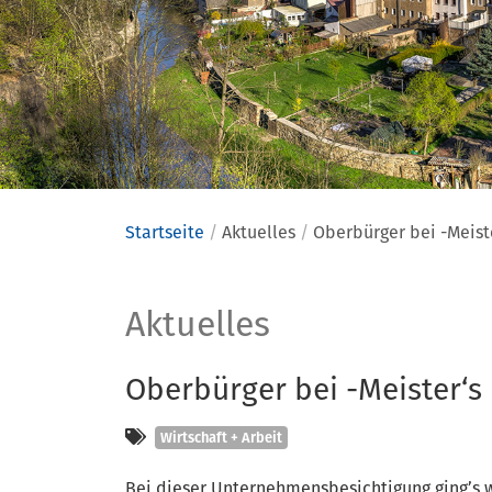
Startseite
Aktuelles
Oberbürger bei -Meist
Aktuelles
Aktuelles
Oberbürger bei -Meister‘s
Kategorien
Wirtschaft + Arbeit
Bei dieser Unternehmensbesichtigung ging’s 