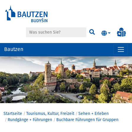
Suche
Inf
Suchen
Bautzen
Hauptregion
der
Seite
anspringen
Startseite
Tourismus, Kultur, Freizeit
Sehen + Erleben
Rundgänge + Führungen
Buchbare Führungen für Gruppen