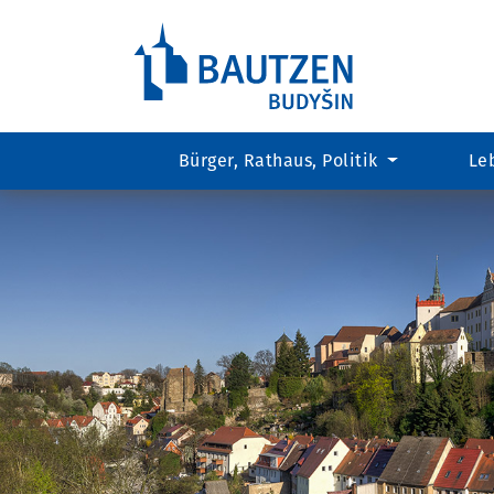
Bürger, Rathaus, Politik
Le
Hauptregion
der
Seite
anspringen