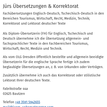
Eintrag
Jürs Übersetzungen & Korrektorat
Fachübersetzungen Englisch-Deutsch, Tschechisch-Deutsch in den
Bereichen Tourismus, Wirtschaft, Recht, Medizin, Technik;
Korrektorat und Lektorat deutscher Texte
Als Diplom-Übersetzerin (FH) für Englisch, Tschechisch und
Deutsch übernehme ich die Übersetzung allgemein- und
fachsprachlicher Texte in den Fachbereichen Tourismus,
Wirtschaft, Recht, Medizin und Technik.
Als vom OLG Dresden öffent­lich bestellte und all­ge­mein beeidigte
Über­set­ze­rin für die eng­li­sche Spra­che fertige ich zudem
beglaubigte Übersetzungen an, z. B. von Urkunden oder Verträgen.
Zusätzlich übernehme ich auch das Korrektorat oder stilistische
Lektorat Ihrer deutschen Texte.
Fabrikstraße 44a
02625 Bautzen
Telefon
+49 3591 5942655