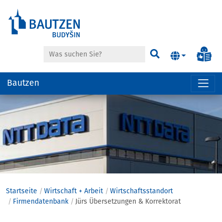
Suche
Inf
Suchen
Bautzen
Hauptregion
der
Seite
anspringen
Startseite
Wirtschaft + Arbeit
Wirtschaftsstandort
Firmendatenbank
Jürs Übersetzungen & Korrektorat