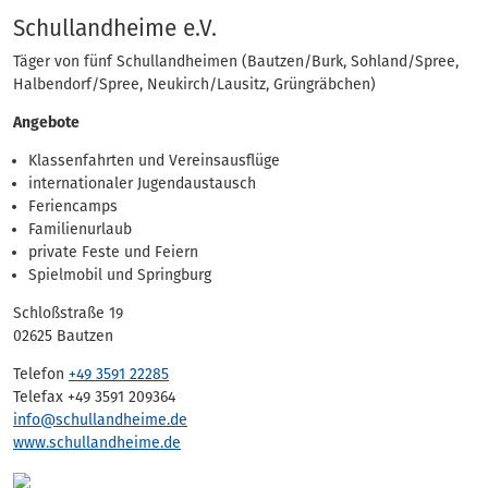
Eintrag
Schullandheime e.V.
Täger von fünf Schullandheimen (Bautzen/Burk, Sohland/Spree,
Halbendorf/Spree, Neukirch/Lausitz, Grüngräbchen)
Angebote
Klassenfahrten und Vereinsausflüge
internationaler Jugendaustausch
Feriencamps
Familienurlaub
private Feste und Feiern
Spielmobil und Springburg
Schloßstraße 19
02625 Bautzen
Telefon
+49 3591 22285
Telefax +49 3591 209364
info@schullandheime.de
www.schullandheime.de