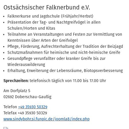
Eintrag
Ostsächsischer Falknerbund e.V.
Falknerkurse und Jagdschule (Frühjahr/Herbst)
Präsentation der Tag- und Nachtgreifvögel in allen
Schulen/Horten und Kitas
Teilnahme an Veranstaltungen und Festen zur Vermittlung von
Kenntnissen über Arten der Greifvögel
Pflege, Förderung, Aufrechterhaltung der Tradition der Beizjagd
Schutzmaßnahmen für heimische und nicht-heimische Greife
Gesundpflege verunfallter oder kranker Greife bis zur
Wiederauswilderung
Erhaltung, Erweiterung der Lebensräume, Biotopsverbesserung
Sprechzeiten:
telefonisch täglich von 11.00 bis 17.00 Uhr
Am Dorfplatz 5
02692 Doberschau-Gaußig
Telefon
+49 35930 50329
Telefax +49 35930 50329
www.sindybohr.si.funpic.de/joomla8/index.php