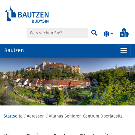
Suche
Inf
Suchen
Bautzen
Hauptregion
der
Seite
anspringen
Startseite
Adressen
Vitanas Senioren Centrum Oberlausitz