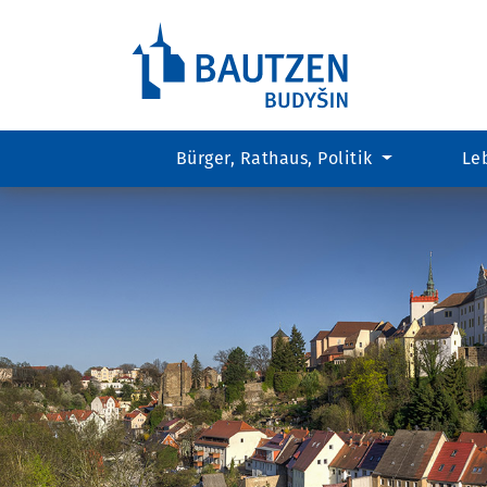
Bürger, Rathaus, Politik
Le
Hauptregion
der
Seite
anspringen