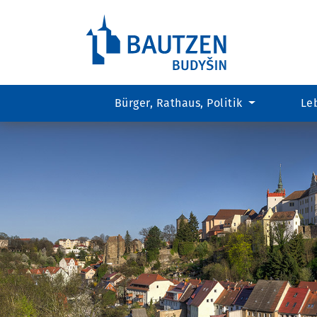
Bürger, Rathaus, Politik
Le
Hauptregion
der
Seite
anspringen