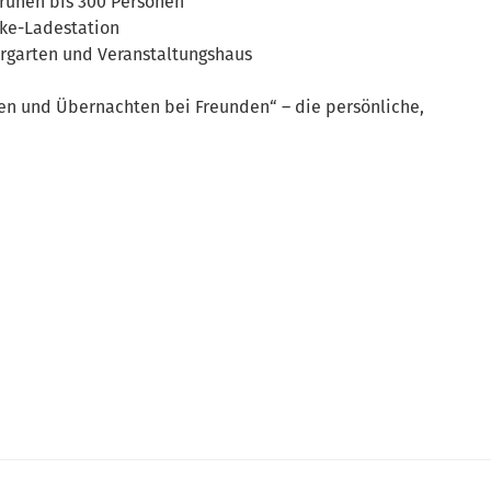
Grünen bis 300 Personen
ike-Ladestation
iergarten und Veranstaltungshaus
xen und Übernachten bei Freunden“ – die persönliche,