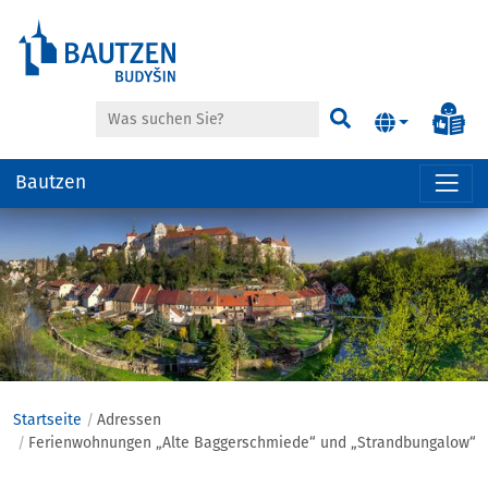
Suche
Inf
Suchen
Bautzen
Hauptregion
der
Seite
anspringen
Startseite
Adressen
Ferienwohnungen „Alte Baggerschmiede“ und „Strandbungalow“