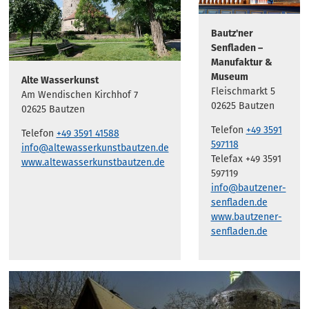
Bautz'ner
Senfladen –
Manufaktur &
Museum
Alte Wasserkunst
Fleischmarkt 5
Am Wendischen Kirchhof 7
02625 Bautzen
02625 Bautzen
Telefon
+49 3591
Telefon
+49 3591 41588
597118
info@altewasserkunstbautzen.de
Telefax +49 3591
www.altewasserkunstbautzen.de
597119
info@bautzener-
senfladen.de
www.bautzener-
senfladen.de