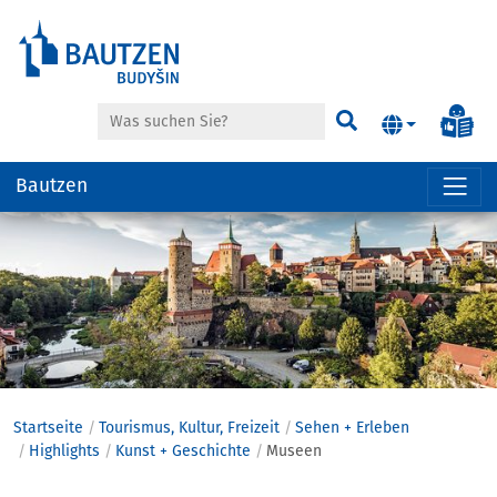
Suche
Inf
Suchen
Bautzen
Hauptregion
der
Seite
anspringen
Startseite
Tourismus, Kultur, Freizeit
Sehen + Erleben
Highlights
Kunst + Geschichte
Museen