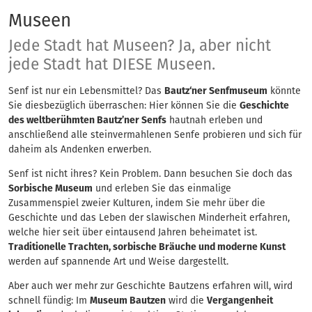
Museen
Museen
Jede Stadt hat Museen? Ja, aber nicht
jede Stadt hat DIESE Museen.
Senf ist nur ein Lebensmittel? Das
Bautz‘ner Senfmuseum
könnte
Sie diesbezüglich überraschen: Hier können Sie die
Geschichte
des weltberühmten Bautz’ner Senfs
hautnah erleben und
anschließend alle steinvermahlenen Senfe probieren und sich für
daheim als Andenken erwerben.
Senf ist nicht ihres? Kein Problem. Dann besuchen Sie doch das
Sorbische Museum
und erleben Sie das einmalige
Zusammenspiel zweier Kulturen, indem Sie mehr über die
Geschichte und das Leben der slawischen Minderheit erfahren,
welche hier seit über eintausend Jahren beheimatet ist.
Traditionelle Trachten, sorbische Bräuche und moderne Kunst
werden auf spannende Art und Weise dargestellt.
Aber auch wer mehr zur Geschichte Bautzens erfahren will, wird
schnell fündig: Im
Museum Bautzen
wird die
Vergangenheit