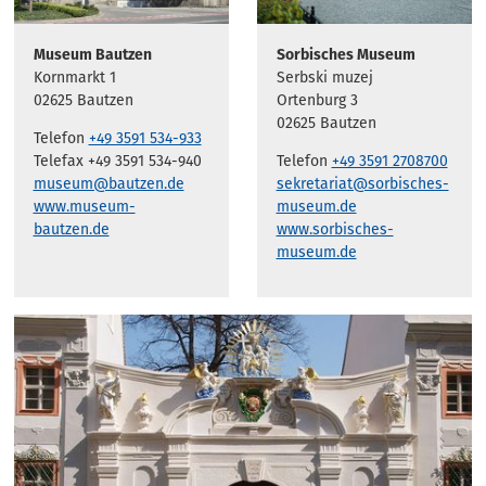
Museum Bautzen
Sorbisches Museum
Kornmarkt 1
Serbski muzej
02625 Bautzen
Ortenburg 3
02625 Bautzen
Telefon
+49 3591 534-933
Telefax +49 3591 534-940
Telefon
+49 3591 2708700
museum@bautzen.de
sekretariat@sorbisches-
www.museum-
museum.de
bautzen.de
www.sorbisches-
museum.de