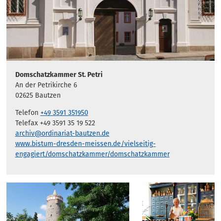
Domschatzkammer St. Petri
An der Petrikirche 6
02625 Bautzen
Telefon
+49 3591 351950
Telefax +49 3591 35 19 522
archiv@ordinariat-bautzen.de
www.bistum-dresden-meissen.de/vielseitig-
engagiert/domschatzkammer/domschatzkammer