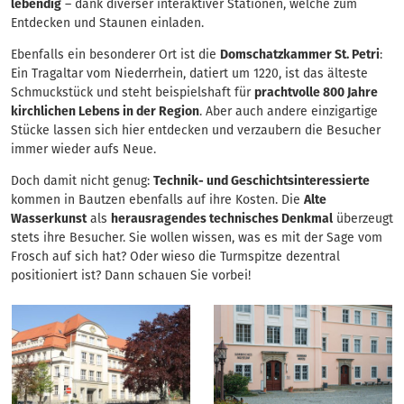
lebendig
– dank diverser interaktiver Stationen, welche zum
Entdecken und Staunen einladen.
Ebenfalls ein besonderer Ort ist die
Domschatzkammer St. Petri
:
Ein Tragaltar vom Niederrhein, datiert um 1220, ist das älteste
Schmuckstück und steht beispielshaft für
prachtvolle 800 Jahre
kirchlichen Lebens in der Region
. Aber auch andere einzigartige
Stücke lassen sich hier entdecken und verzaubern die Besucher
immer wieder aufs Neue.
Doch damit nicht genug:
Technik- und Geschichtsinteressierte
kommen in Bautzen ebenfalls auf ihre Kosten. Die
Alte
Wasserkunst
als
herausragendes technisches Denkmal
überzeugt
stets ihre Besucher. Sie wollen wissen, was es mit der Sage vom
Frosch auf sich hat? Oder wieso die Turmspitze dezentral
positioniert ist? Dann schauen Sie vorbei!