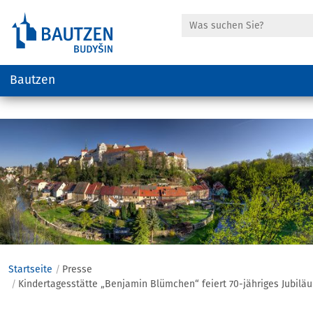
Suche
Bautzen
Hauptregion
der
Seite
anspringen
Startseite
Presse
Kindertagesstätte „Benjamin Blümchen“ feiert 70-jähriges Jubil