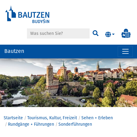
Suche
Inf
Suchen
Bautzen
Hauptregion
der
Seite
anspringen
Startseite
Tourismus, Kultur, Freizeit
Sehen + Erleben
Rundgänge + Führungen
Sonderführungen