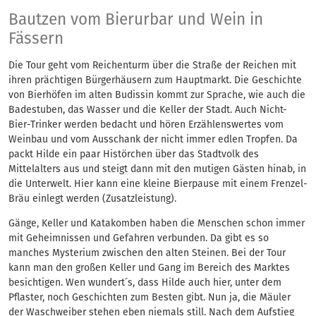
Auf und unter Bautz
Bautzen vom Bierurbar und Wein in
Fässern
Die Tour geht vom Reichenturm über die Straße der Reichen mit
ihren prächtigen Bürgerhäusern zum Hauptmarkt. Die Geschichte
von Bierhöfen im alten Budissin kommt zur Sprache, wie auch die
Badestuben, das Wasser und die Keller der Stadt. Auch Nicht-
Bier-Trinker werden bedacht und hören Erzählenswertes vom
Weinbau und vom Ausschank der nicht immer edlen Tropfen. Da
packt Hilde ein paar Histörchen über das Stadtvolk des
Mittelalters aus und steigt dann mit den mutigen Gästen hinab, in
die Unterwelt. Hier kann eine kleine Bierpause mit einem Frenzel-
Bräu einlegt werden (Zusatzleistung).
Gänge, Keller und Katakomben haben die Menschen schon immer
mit Geheimnissen und Gefahren verbunden. Da gibt es so
manches Mysterium zwischen den alten Steinen. Bei der Tour
kann man den großen Keller und Gang im Bereich des Marktes
besichtigen. Wen wundert´s, dass Hilde auch hier, unter dem
Pflaster, noch Geschichten zum Besten gibt. Nun ja, die Mäuler
der Waschweiber stehen eben niemals still. Nach dem Aufstieg