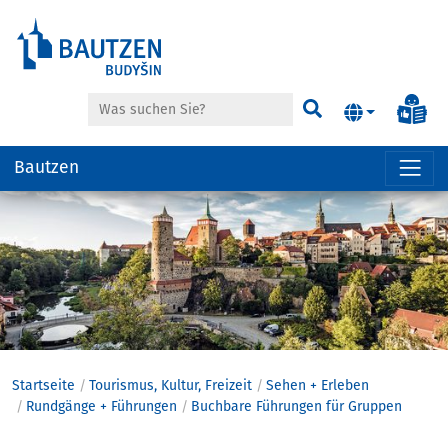
Suche
Inf
Suchen
Bautzen
Hauptregion
der
Seite
anspringen
Startseite
Tourismus, Kultur, Freizeit
Sehen + Erleben
Rundgänge + Führungen
Buchbare Führungen für Gruppen