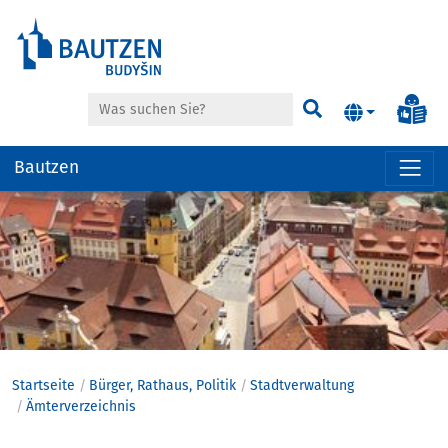
Suche
Inf
Suchen
Bautzen
Hauptregion
der
Seite
anspringen
Startseite
Bürger, Rathaus, Politik
Stadtverwaltung
Ämterverzeichnis