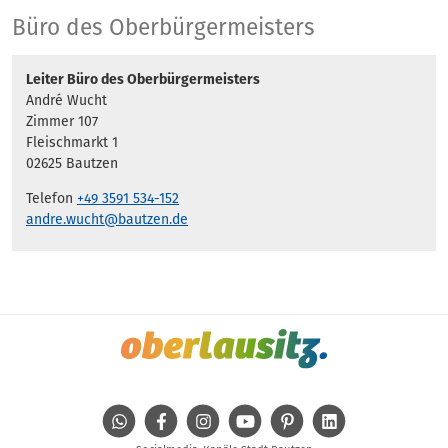
01 Büro des Oberbü
Büro des Oberbürgermeisters
Leiter Büro des Oberbürgermeisters
André Wucht
Zimmer 107
Fleischmarkt 1
02625 Bautzen
Telefon
+49 3591 534-152
andre.wucht@bautzen.de
WhatsApp
Facebook
Instagram
Youtube
Pinterest
Linkedin