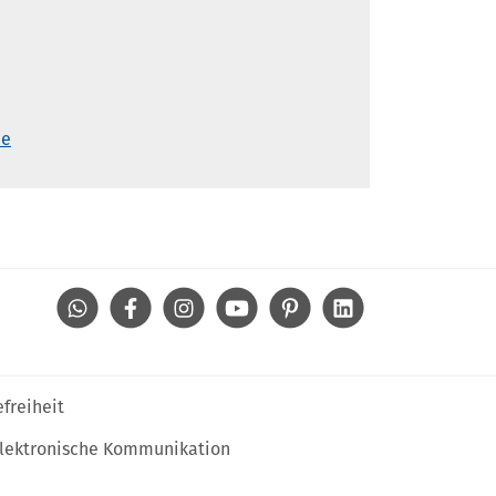
de
WhatsApp
Facebook
Instagram
Youtube
Pinterest
Linkedin
efreiheit
lektronische Kommunikation