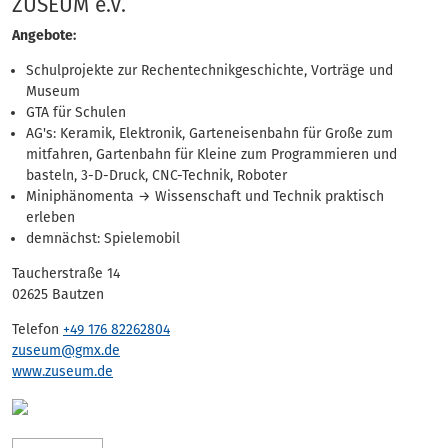
Adressen
ZUSEUM e.V.
Angebote:
Schulprojekte zur Rechentechnikgeschichte, Vorträge und
Museum
GTA für Schulen
AG's: Keramik, Elektronik, Garteneisenbahn für Große zum
mitfahren, Gartenbahn für Kleine zum Programmieren und
basteln, 3-D-Druck, CNC-Technik, Roboter
Miniphänomenta → Wissenschaft und Technik praktisch
erleben
demnächst: Spielemobil
Taucherstraße 14
02625 Bautzen
Telefon
+49 176 82262804
zuseum@gmx.de
www.zuseum.de