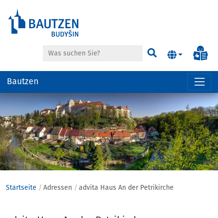
Suche
Inf
Suchen
Bautzen
Hauptregion
der
Seite
anspringen
Startseite
Adressen
advita Haus An der Petrikirche