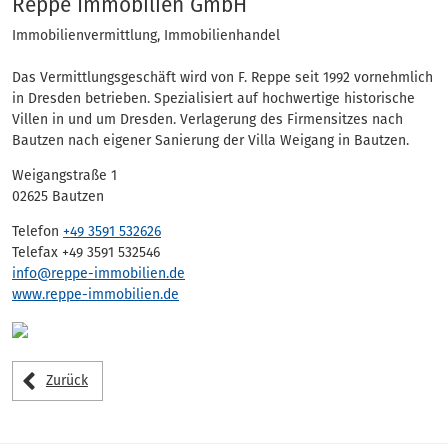
Adressen
Reppe Immobilien GmbH
Immobilienvermittlung, Immobilienhandel
Das Vermittlungsgeschäft wird von F. Reppe seit 1992 vornehmlich
in Dresden betrieben. Spezialisiert auf hochwertige historische
Villen in und um Dresden. Verlagerung des Firmensitzes nach
Bautzen nach eigener Sanierung der Villa Weigang in Bautzen.
Weigangstraße 1
02625 Bautzen
Telefon
+49 3591 532626
Telefax +49 3591 532546
info@reppe-immobilien.de
www.reppe-immobilien.de
Zurück