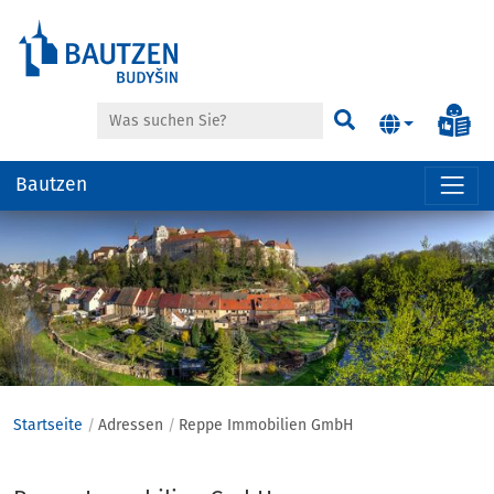
Suche
Inf
Suchen
Bautzen
Hauptregion
der
Seite
anspringen
Startseite
Adressen
Reppe Immobilien GmbH