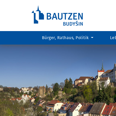
Bürger, Rathaus, Politik
Le
Hauptregion
der
Seite
anspringen