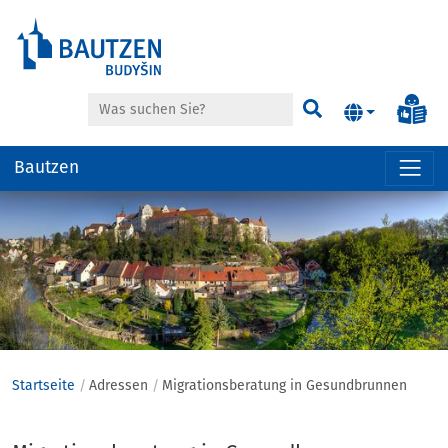
Suche
Inf
Suchen
Bautzen
Hauptregion
der
Seite
anspringen
Startseite
Adressen
Migrationsberatung in Gesundbrunnen