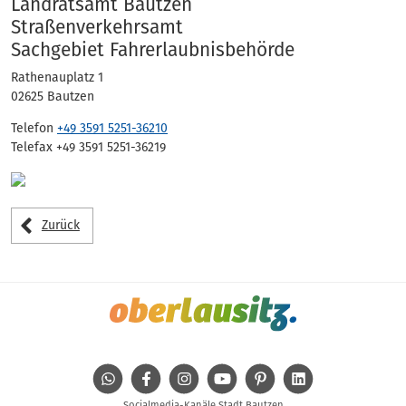
Adressen
Landratsamt Bautzen
Straßenverkehrsamt
Sachgebiet Fahrerlaubnisbehörde
Rathenauplatz 1
02625 Bautzen
Telefon
+49 3591 5251-36210
Telefax +49 3591 5251-36219
Zurück
WhatsApp
Facebook
Instagram
Youtube
Pinterest
Linkedin
Socialmedia-Kanäle Stadt Bautzen