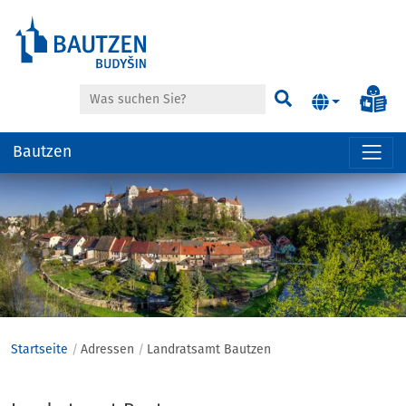
Suche
Inf
Suchen
Bautzen
Hauptregion
der
Seite
anspringen
Startseite
Adressen
Landratsamt Bautzen