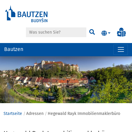
Suche
Inf
Suchen
Bautzen
Hauptregion
der
Seite
anspringen
Startseite
Adressen
Hegewald Rayk Immobilienmaklerbüro