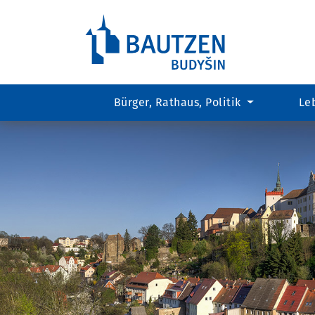
Bürger, Rathaus, Politik
Le
Hauptregion
der
Seite
anspringen