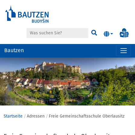
Suche
Inf
Suchen
Bautzen
Hauptregion
der
Seite
anspringen
Startseite
Adressen
Freie Gemeinschaftsschule Oberlausitz